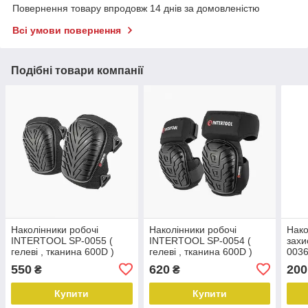
Повернення товару впродовж 14 днів за домовленістю
Всі умови повернення
Подібні товари компанії
Наколінники робочі
Наколінники робочі
Нако
INTERTOOL SP-0055 (
INTERTOOL SP-0054 (
захи
гелеві , тканина 600D )
гелеві , тканина 600D )
0036
плас
550
620
200
₴
₴
Купити
Купити