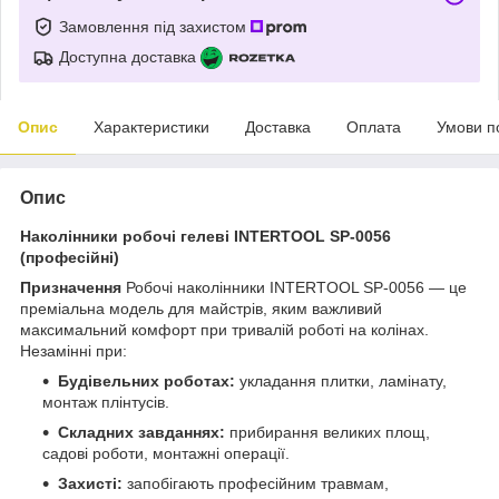
Замовлення під захистом
Доступна доставка
Опис
Характеристики
Доставка
Оплата
Умови п
Опис
Наколінники робочі гелеві INTERTOOL SP-0056
(професійні)
Призначення
Робочі наколінники INTERTOOL SP-0056 — це
преміальна модель для майстрів, яким важливий
максимальний комфорт при тривалій роботі на колінах.
Незамінні при:
Будівельних роботах:
укладання плитки, ламінату,
монтаж плінтусів.
Складних завданнях:
прибирання великих площ,
садові роботи, монтажні операції.
Захисті:
запобігають професійним травмам,