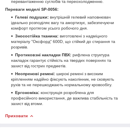
перевантаженню суглобів та переохолодженню.
Переваги моделі SP-0056:
Гелеві подушки:
внутрішній гелевий наповнювач
ідеально розподіляє вагу та амортизує, забезпечуючи
комфорт протягом усього робочого дня.
Зносостійка тканина:
виготовлені з надміцного
матеріалу "Оксфорд" 600D, що стійкий до стирання та
розривів.
Протиковзні накладки ПВХ:
рифлена структура
накладок гарантує стійкість на твердих поверхнях та
захист від гострих предметів.
Неопренові ремені:
широкі ремені з високим
кріпленням надійно фіксують наколінник, не сковують
рухів та не перешкоджають нормальному кровообігу.
Ергономіка:
конструкція розроблена для
професійного використання, де важлива стабільність та
захист від втоми.
Приховати