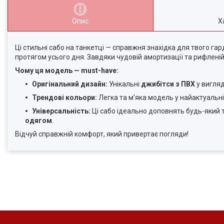
Опис
Х
Ці стильні сабо на танкетці — справжня знахідка для твого га
протягом усього дня. Завдяки чудовій амортизації та рифленій
Чому ця модель — must-have:
Оригінальний дизайн:
Унікальні
джибітси з ПВХ
у вигляд
Трендові кольори:
Легка та м'яка модель у найактуальні
Універсальність:
Ці сабо ідеально доповнять будь-який т
одягом
.
Відчуй справжній комфорт, який привертає погляди!