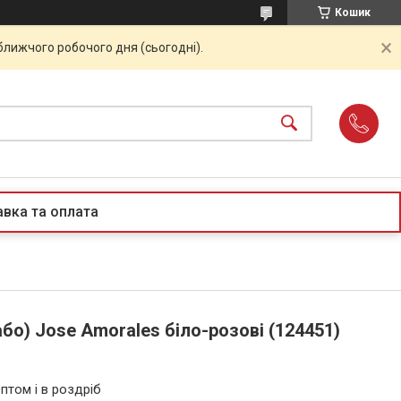
Кошик
ближчого робочого дня (сьогодні).
вка та оплата
або) Jose Amorales біло-розові (124451)
птом і в роздріб