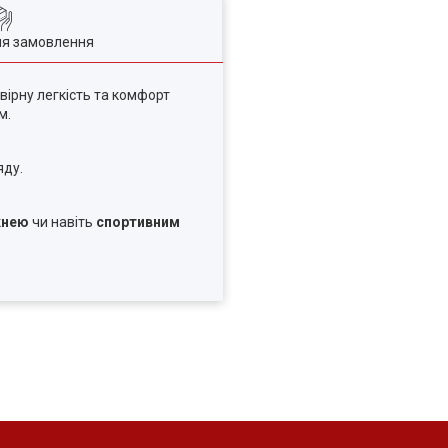
ля замовлення
вірну легкість та комфорт
м.
яду.
кнею
чи навіть
спортивним