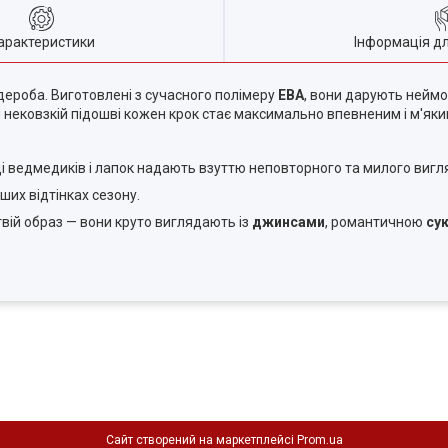
арактеристики
Інформація д
рдероба. Виготовлені з сучасного полімеру
ЕВА
, вони дарують неймо
 нековзкій підошві кожен крок стає максимально впевненим і м'яки
і ведмедиків і лапок надають взуттю неповторного та милого вигл
ших відтінках сезону.
вій образ — вони круто виглядають із
джинсами
, романтичною
су
Сайт створений на маркетплейсі
Prom.ua