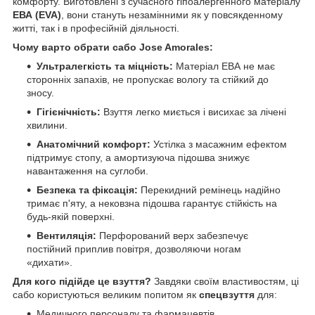
комфорту. Виготовлені з сучасного гіпоалергенного матеріалу
ЕВА (EVA)
, вони стануть незамінними як у повсякденному
житті, так і в професійній діяльності.
Чому варто обрати сабо Jose Amorales:
Ультралегкість та міцність:
Матеріал ЕВА не має
сторонніх запахів, не пропускає вологу та стійкий до
зносу.
Гігієнічність:
Взуття легко миється і висихає за лічені
хвилини.
Анатомічний комфорт:
Устілка з масажним ефектом
підтримує стопу, а амортизуюча підошва знижує
навантаження на суглоби.
Безпека та фіксація:
Перекидний ремінець надійно
тримає п'яту, а нековзна підошва гарантує стійкість на
будь-якій поверхні.
Вентиляція:
Перфорований верх забезпечує
постійний приплив повітря, дозволяючи ногам
«дихати».
Для кого підійде це взуття?
Завдяки своїм властивостям, ці
сабо користуються великим попитом як
спецвзуття
для:
Медичного персоналу та фармацевтів.