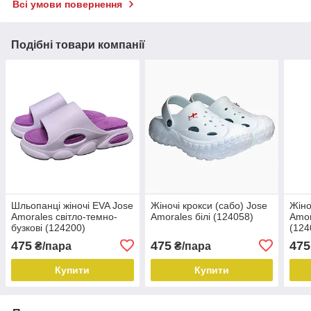
Всі умови повернення
Подібні товари компанії
Шльопанці жіночі EVA Jose
Жіночі крокси (сабо) Jose
Жіно
Amorales світло-темно-
Amorales білі (124058)
Amor
бузкові (124200)
(124
475
475
475
₴/пара
₴/пара
Купити
Купити