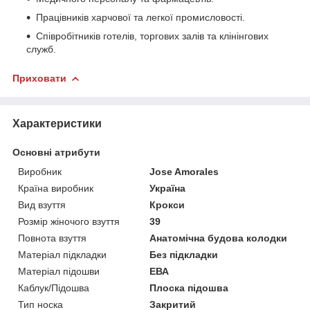
Працівників харчової та легкої промисловості.
Співробітників готелів, торгових залів та клінінгових
служб.
Приховати
Характеристики
Основні атрибути
Виробник
Jose Amorales
Країна виробник
Україна
Вид взуття
Крокси
Розмір жіночого взуття
39
Повнота взуття
Анатомічна будова колодки
Матеріал підкладки
Без підкладки
Матеріал підошви
ЕВА
Каблук/Підошва
Плоска підошва
Тип носка
Закритий