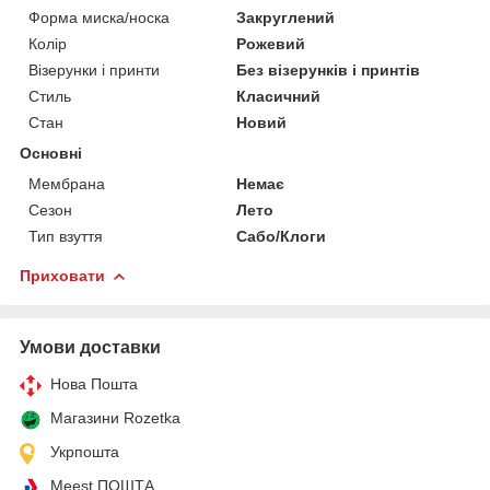
Форма миска/носка
Закруглений
Колір
Рожевий
Візерунки і принти
Без візерунків і принтів
Стиль
Класичний
Стан
Новий
Основні
Мембрана
Немає
Сезон
Лето
Тип взуття
Сабо/Клоги
Приховати
Умови доставки
Нова Пошта
Магазини Rozetka
Укрпошта
Meest ПОШТА