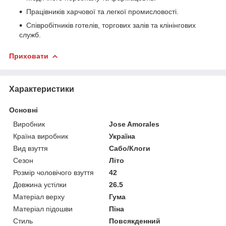
Працівників харчової та легкої промисловості.
Співробітників готелів, торгових залів та клінінгових
служб.
Приховати
Характеристики
Основні
Виробник
Jose Amorales
Країна виробник
Україна
Вид взуття
Сабо/Клоги
Сезон
Літо
Розмір чоловічого взуття
42
Довжина устілки
26.5
Матеріал верху
Гума
Матеріал підошви
Піна
Стиль
Повсякденний