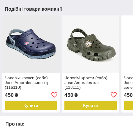
Подібні товари компанії
Чоловічі крокси (сабо)
Чоловічі крокси (сабо)
Чоло
Jose Amorales сине-сірі
Jose Amorales хакі
Jose
(116110)
(118111)
зеле
450
450
450
₴
₴
Купити
Купити
Про нас