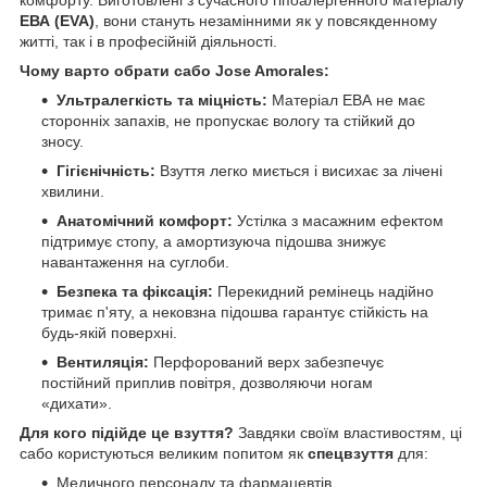
ЕВА (EVA)
, вони стануть незамінними як у повсякденному
житті, так і в професійній діяльності.
Чому варто обрати сабо Jose Amorales:
Ультралегкість та міцність:
Матеріал ЕВА не має
сторонніх запахів, не пропускає вологу та стійкий до
зносу.
Гігієнічність:
Взуття легко миється і висихає за лічені
хвилини.
Анатомічний комфорт:
Устілка з масажним ефектом
підтримує стопу, а амортизуюча підошва знижує
навантаження на суглоби.
Безпека та фіксація:
Перекидний ремінець надійно
тримає п'яту, а нековзна підошва гарантує стійкість на
будь-якій поверхні.
Вентиляція:
Перфорований верх забезпечує
постійний приплив повітря, дозволяючи ногам
«дихати».
Для кого підійде це взуття?
Завдяки своїм властивостям, ці
сабо користуються великим попитом як
спецвзуття
для:
Медичного персоналу та фармацевтів.