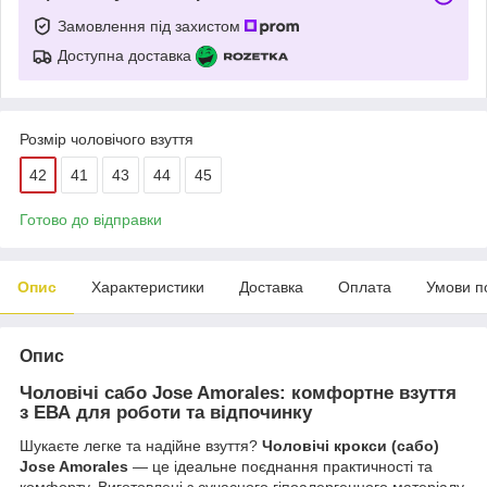
Замовлення під захистом
Доступна доставка
Розмір чоловічого взуття
42
41
43
44
45
Готово до відправки
Опис
Характеристики
Доставка
Оплата
Умови п
Опис
Чоловічі сабо Jose Amorales: комфортне взуття
з ЕВА для роботи та відпочинку
Шукаєте легке та надійне взуття?
Чоловічі крокси (сабо)
Jose Amorales
— це ідеальне поєднання практичності та
комфорту. Виготовлені з сучасного гіпоалергенного матеріалу