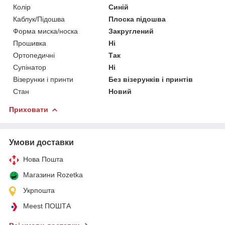
Колір
Синій
Каблук/Підошва
Плоска підошва
Форма миска/носка
Закруглений
Прошивка
Ні
Ортопедичні
Так
Супінатор
Ні
Візерунки і принти
Без візерунків і принтів
Стан
Новий
Приховати
Умови доставки
Нова Пошта
Магазини Rozetka
Укрпошта
Meest ПОШТА