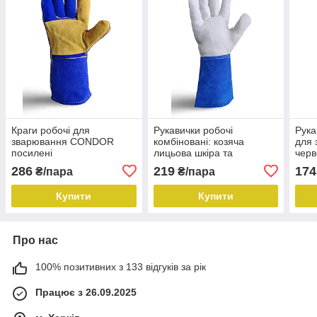
Краги робочі для
Рукавички робочі
Рука
зварювання CONDOR
комбіновані: козяча
для 
посилені
лицьова шкіра та
черв
спілковий манжет
286
219
174
₴/пара
₴/пара
Купити
Купити
Про нас
100% позитивних з 133 відгуків за рік
Працює з 26.09.2025