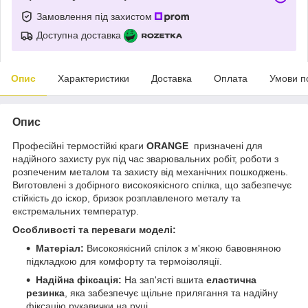
Замовлення під захистом
Доступна доставка
Опис
Характеристики
Доставка
Оплата
Умови п
Опис
Професійні термостійкі краги
ORANGE
призначені для
надійного захисту рук під час зварювальних робіт, роботи з
розпеченим металом та захисту від механічних пошкоджень.
Виготовлені з добірного високоякісного спілка, що забезпечує
стійкість до іскор, бризок розплавленого металу та
екстремальних температур.
Особливості та переваги моделі:
Матеріал:
Високоякісний спілок з м'якою бавовняною
підкладкою для комфорту та термоізоляції.
Надійна фіксація:
На зап'ясті вшита
еластична
резинка
, яка забезпечує щільне прилягання та надійну
фіксацію рукавички на руці.