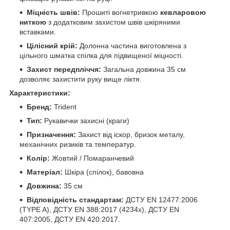
Міцність швів:
Прошиті вогнетривкою
кевларовою
ниткою
з додатковим захистом швів шкіряними
вставками.
Цілісний крій:
Долонна частина виготовлена з
цільного шматка спілка для підвищеної міцності.
Захист передпліччя:
Загальна довжина 35 см
дозволяє захистити руку вище ліктя.
Характеристики:
Бренд:
Trident
Тип:
Рукавички захисні (краги)
Призначення:
Захист від іскор, бризок металу,
механічних ризиків та температур.
Колір:
Жовтий / Помаранчевий
Матеріал:
Шкіра (спілок), бавовна
Довжина:
35 см
Відповідність стандартам:
ДСТУ EN 12477:2006
(TYPE A), ДСТУ EN 388:2017 (4234х), ДСТУ EN
407:2005, ДСТУ EN 420:2017.