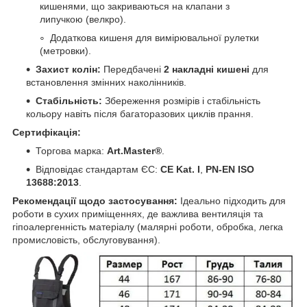
кишенями, що закриваються на клапани з
липучкою (велкро).
Додаткова кишеня для вимірювальної рулетки
(метровки).
Захист колін:
Передбачені
2 накладні кишені
для
встановлення змінних наколінників.
Стабільність:
Збереження розмірів і стабільність
кольору навіть після багаторазових циклів прання.
Сертифікація:
Торгова марка:
Art.Master®
.
Відповідає стандартам ЄС:
CE Kat. I
,
PN-EN ISO
13688:2013
.
Рекомендації щодо застосування:
Ідеально підходить для
роботи в сухих приміщеннях, де важлива вентиляція та
гіпоалергенність матеріалу (малярні роботи, обробка, легка
промисловість, обслуговування).