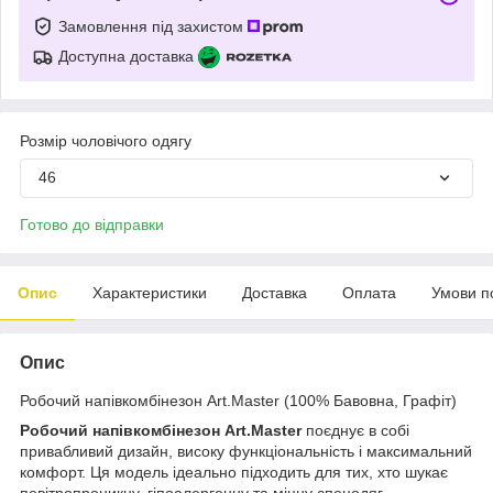
Замовлення під захистом
Доступна доставка
Розмір чоловічого одягу
46
Готово до відправки
Опис
Характеристики
Доставка
Оплата
Умови п
Опис
Робочий напівкомбінезон Art.Master (100% Бавовна, Графіт)
Робочий напівкомбінезон Art.Master
поєднує в собі
привабливий дизайн, високу функціональність і максимальний
комфорт. Ця модель ідеально підходить для тих, хто шукає
повітропроникну, гіпоалергенну та міцну спецодяг.