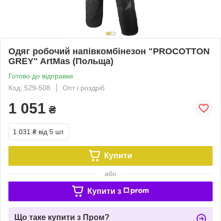
Одяг робочий напівкомбінезон "PROCOTTON
GREY" ArtMas (Польща)
Готово до відправки
Код: 529-508
Опт і роздріб
1 051
₴
1 031 ₴
від 5 шт.
Купити
або
Купити з
Що таке купити з Пром?