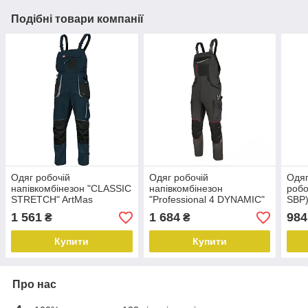
Подібні товари компанії
Одяг робочій
Одяг робочій
Одяг
напівкомбінезон "CLASSIC
напівкомбінезон
робо
STRETCH" ArtMas
"Professional 4 DYNAMIC"
SBP)
(Польща)
ArtMas (Польща)
1 561
1 684
984
₴
₴
Купити
Купити
Про нас