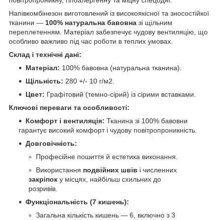
Напівкомбінезон виготовлений із високоякісної та зносостійкої
тканини —
100% натуральна бавовна
зі щільним
переплетенням. Матеріал забезпечує чудову вентиляцію, що
особливо важливо під час роботи в теплих умовах.
Склад і технічні дані:
Матеріал:
100% бавовна (натуральна тканина).
Щільність:
280 +/- 10 г/м2.
Цвет:
Графітовий (темно-сірий) із сірими вставками.
Ключові переваги та особливості:
Комфорт і вентиляція:
Тканина зі 100% бавовни
гарантує високий комфорт і чудову повітропроникність.
Довговічність:
Професійне пошиття й естетика виконання.
Використання
подвійних швів
і численних
закріпок
у місцях, найбільш схильних до
розривів.
Функціональність (7 кишень):
Загальна кількість кишень — 6, включно з 3