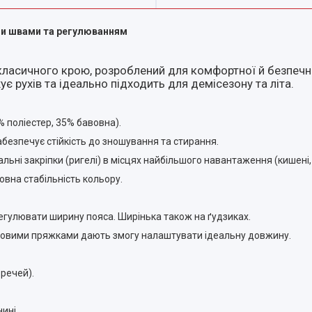
ими швами та регулюванням
ласичного крою, розроблений для комфортної й безпечн
є рухів та ідеально підходить для демісезону та літа.
 поліестер, 35% бавовна).
абезпечує стійкість до зношування та стирання.
альні закріпки (ригелі) в місцях найбільшого навантаження (кишені,
овна стабільність кольору.
регулювати ширину пояса. Ширінька також на ґудзиках.
ковими пряжками дають змогу налаштувати ідеальну довжину.
 речей).
ині.