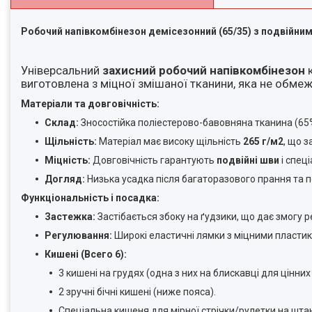
Робочий напівкомбінезон демісезонний (65/35) з подвійн
Універсальний
захисний робочий напівкомбінезон
к
виготовлена з міцної змішаної тканини, яка не обмежу
Матеріали та довговічність:
Склад:
Зносостійка поліестерово-бавовняна тканина (65%
Щільність:
Матеріал має високу щільність
265 г/м2
, що з
Міцність:
Довговічність гарантують
подвійні шви
і спеці
Догляд:
Низька усадка після багаторазового прання та п
Функціональність і посадка:
Застежка:
Застібається збоку на ґудзики, що дає змогу 
Регулювання:
Широкі еластичні лямки з міцними пласти
Кишені (Всего 6):
3 кишені на грудях (одна з них на блискавці для цінних
2 зручні бічні кишені (ниже пояса).
Спеціальна кишеня для мірної стрічки/рулетки на штан