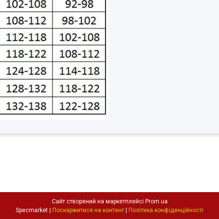
Сайт створений на маркетплейсі
Prom.ua
Specmarket |
Поскаржитися на контент
|
Політика конфіденційності