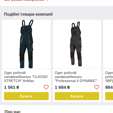
Подібні товари компанії
Одяг робочій
Одяг робочій
Одяг
напівкомбінезон "CLASSIC
напівкомбінезон
робо
STRETCH" ArtMas
"Professional 4 DYNAMIC"
SBP)
(Польща)
ArtMas (Польща)
1 561
1 684
984
₴
₴
Купити
Купити
Про нас