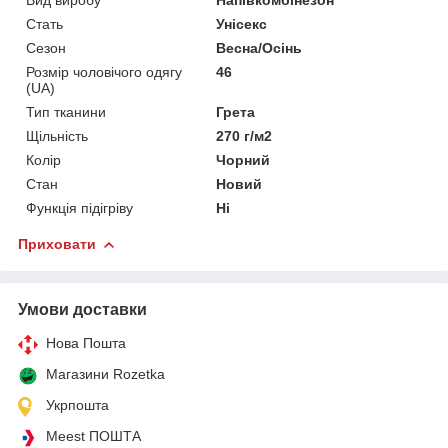
Стать
Унісекс
Сезон
Весна/Осінь
Розмір чоловічого одягу
46
(UA)
Тип тканини
Грета
Щільність
270 г/м2
Колір
Чорний
Стан
Новий
Функція підігріву
Ні
Приховати
Умови доставки
Нова Пошта
Магазини Rozetka
Укрпошта
Meest ПОШТА