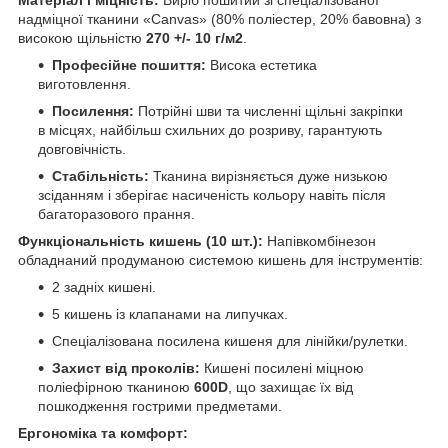
надміцної тканини «Canvas» (80% поліестер, 20% бавовна) з
високою щільністю
270 +/- 10 г/м2
.
Професійне пошиття:
Висока естетика
виготовлення.
Посилення:
Потрійні шви та численні щільні закріпки
в місцях, найбільш схильних до розриву, гарантують
довговічність.
Стабільність:
Тканина вирізняється дуже низькою
зсіданням і зберігає насиченість кольору навіть після
багаторазового прання.
Функціональність кишень (10 шт.):
Напівкомбінезон
обладнаний продуманою системою кишень для інструментів:
2 задніх кишені.
5 кишень із клапанами на липучках.
Спеціалізована посилена кишеня для лінійки/рулетки.
Захист від проколів:
Кишені посилені міцною
поліефірною тканиною
600D
, що захищає їх від
пошкодження гострими предметами.
Ергономіка та комфорт: