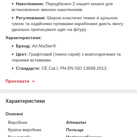
Наколінники:
Передбачені 2 нашиті кишені для
встановлення змінних наколінників.
Регулювання:
Широкі еластичні лямки зі щільною
гумою та надійними пряжками-карабінами дають змогу
ідеально припасувати одяг на фігуру.
Характеристики:
Бренд:
Art.MaSter®
Цвет:
Графітовий (темно-сірий) з жовтогарячими та
чорними вставками.
Стандарти:
CE Cat.I, PN-EN ISO 13688:2013.
Приховати
Характеристики
Основні
Виробник
Artmaster
Країна виробник
Польща
Вид виробу
Напівкомбінезон