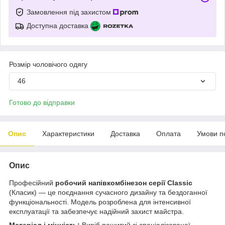
Замовлення під захистом
Доступна доставка
Розмір чоловічого одягу
46
Готово до відправки
Опис
Характеристики
Доставка
Оплата
Умови п
Опис
Професійний
робочий напівкомбінезон серії Classic
(Класик) — це поєднання сучасного дизайну та бездоганної
функціональності. Модель розроблена для інтенсивної
експлуатації та забезпечує надійний захист майстра.
Матеріал і міцність:
Виріб пошитий зі спеціалізованої