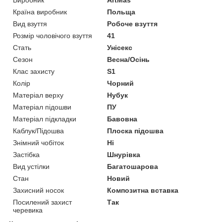
Країна виробник
Польща
Вид взуття
Робоче взуття
Розмір чоловічого взуття
41
Стать
Унісекс
Сезон
Весна/Осінь
Клас захисту
S1
Колір
Чорний
Матеріал верху
Нубук
Матеріал підошви
ПУ
Матеріал підкладки
Бавовна
Каблук/Підошва
Плоска підошва
Знімний чобіток
Ні
Застібка
Шнурівка
Вид устілки
Багатошарова
Стан
Новий
Захисний носок
Композитна вставка
Посилений захист
Так
черевика