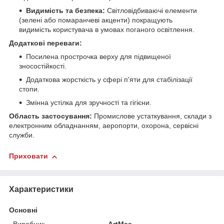
Видимість та безпека:
Світловідбиваючі елементи
(зелені або помаранчеві акценти) покращують
видимість користувача в умовах поганого освітлення.
Додаткові переваги:
Посилена прострочка верху для підвищеної
зносостійкості.
Додаткова жорсткість у сфері п'яти для стабілізації
стопи.
Змінна устілка для зручності та гігієни.
Область застосування:
Промислове устаткування, склади з
електронним обладнанням, аеропорти, охорона, сервісні
служби.
Приховати
Характеристики
Основні
Виробник
ArtMas