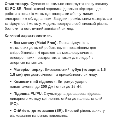
Опис товару:
Сучасне та стильне спецвзуття класу захисту
S1 FO SR
. Легкі захисні черевики ідеально підходять для
роботи в зонах із металодетекторами або чутливим
електронним обладнанням. Завдяки преміальним матеріалам
та відсутності металу, модель поєднує в собі високий рівень
безпеки та естетичний зовнішній вигляд.
Ключові характеристики:
Без металу (Metal Free):
Повна відсутність
металевих деталей робить взуття незамінним для
співробітників, які працюють з металошукачами,
електронними пристроями, а також для людей з
алергією на метал.
Матеріал верху:
Високоякісний
нубук (товщина 1.6-
1.8 мм)
для довговічності та привабливого вигляду.
Композитний підносок:
Витримує ударне
навантаження до
200 Дж
і стиск до 15 кН.
Підошва PU/PU:
Скульптурна двошарова підошва
ливарного методу кріплення, стійка до палива та олій
(
FO
).
Стійкість до ковзання (SR):
Високий рівень захисту
від ковзання на різних поверхнях.