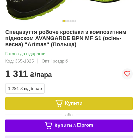
Спецвзуття робоче кросівки з композитним
підноском AVANGARDE BPN MF S1 (осінь-
весна) "Artmas" (Польща)
Готово до відправки
Код: 365-1325
Опт і роздріб
1 311
₴/пара
1 291 ₴
від 5 пар
Купити
або
Купити з