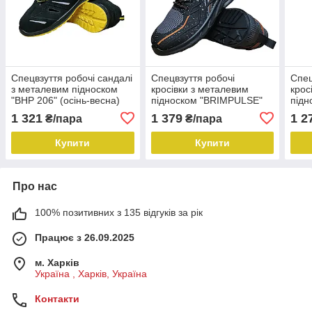
Спецвзуття робочі сандалі
Спецвзуття робочі
Спец
з металевим підноском
кросівки з металевим
крос
"BHP 206" (осінь-весна)
підноском "BRIMPULSE"
підн
Польща
(осінь-весна) "Reis"
весн
1 321
1 379
1 2
₴/пара
₴/пара
Купити
Купити
Про нас
100% позитивних з 135 відгуків за рік
Працює з 26.09.2025
м. Харків
Україна , Харків, Україна
Контакти