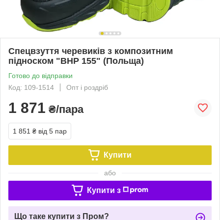
Спецвзуття черевиків з композитним
підноском "BHP 155" (Польща)
Готово до відправки
Код: 109-1514
Опт і роздріб
1 871
₴/пара
1 851 ₴
від 5 пар
Купити
або
Купити з
Що таке купити з Пром?