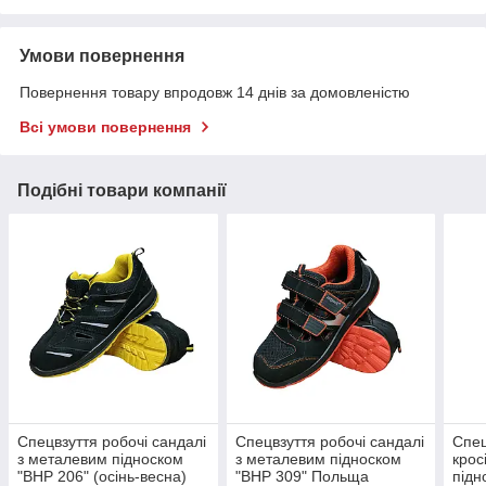
Умови повернення
Повернення товару впродовж 14 днів за домовленістю
Всі умови повернення
Подібні товари компанії
Спецвзуття робочі сандалі
Спецвзуття робочі сандалі
Спец
з металевим підноском
з металевим підноском
крос
"BHP 206" (осінь-весна)
"BHP 309" Польща
під