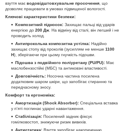
взуття має
водовідштовхувальне просочення
, що
дозволяє працювати в умовах підвищеної вологості.
Ключові характеристики безпеки:
Композитний підносок:
Захищає пальці від ударів
енергією до
200 Дж
. На відміну від сталі, він легший і не
проводить холод.
Антипрокольна композитна устілка:
Надійно
захищає стопу від проколів (зусиллям не менше
1100
Н
), зберігаючи при цьому гнучкість підошви.
Підошва з подвійного поліуретану (PU/PU):
Має
маслобензостійкі (МБС) та антиковзні властивості.
Довговічність:
Носочна частина посилена
додатковим шаром шкіри, що запобігає стиранню та
передчасному зносу.
Комфорт та ергономіка:
Амортизація (Shock Absorber):
Спеціальна вставка
у п'яті поглинає ударні навантаження.
Стабілізація:
Посилений задник фіксує
гомілковостоп, знижуючи ризик вивихів.
Антистатика:
Взуття запобігає накопиченню