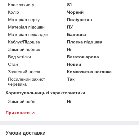
Клас захисту
S1
Колір
Чорний
Матеріал верху
Поліуретан
Матеріал підошви
ПУ
Матеріал підкладки
Бавовна
Каблук/Підошва
Плоска підошва
Знімний чобіток
Ні
Вид устілки
Багатошарова
Стан
Новий
Захисний носок
Композитна вставка
Посилений захист
Так
черевика
Користувальницькі характеристики
Знімний чобіт
Ні
Приховати
Умови доставки